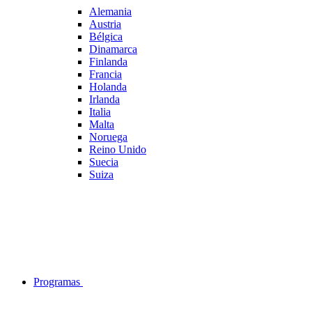
Alemania
Austria
Bélgica
Dinamarca
Finlanda
Francia
Holanda
Irlanda
Italia
Malta
Noruega
Reino Unido
Suecia
Suiza
Programas