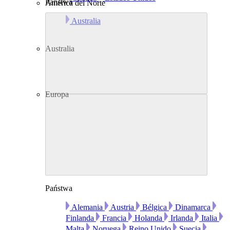
Państwa
América del Norte
Australia
Australia
Europa
Państwa
Alemania
Austria
Bélgica
Dinamarca
Finlanda
Francia
Holanda
Irlanda
Italia
Malta
Noruega
Reino Unido
Suecia