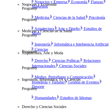
Negocios y Empresa
Economía
Fianzas
Negocios y Economía
Marketing
Programy
Medicina
Ciencias de la Salud
Psicología
Programy
Arquitectura
Arte y Diseño
Estudios de
Medicina y Ciencias de la Salud
Moda
Programy
Ingeniería
Informática e Inteligencia Artificial
Ciencias
Programy
Arquitectura, Arte y Moda
Derecho
Ciencias Políticas
Relaciones
Internacionales
Ciencias Sociales
Programy
Medios, Periodismo y Comunicación
Ingeniería, Informática, IA y Ciencias
Hostelería y Turismo
Gestión de Eventos
Deporte
Programy
Humanidades
Estudios de Idiomas
Derecho y Ciencias Sociales