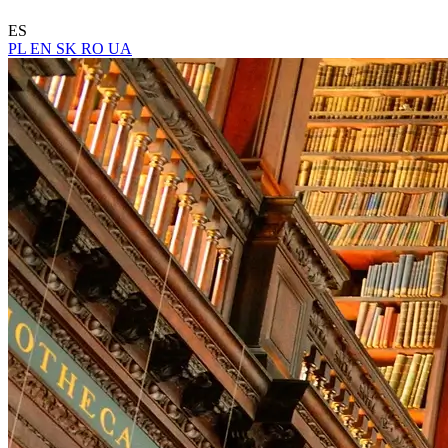
ES
PL
EN
SK
RO
UA