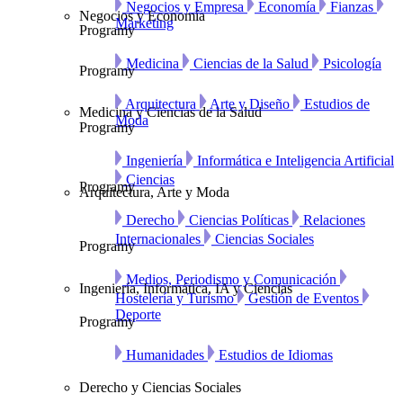
Negocios y Empresa
Economía
Fianzas
Negocios y Economía
Marketing
Programy
Medicina
Ciencias de la Salud
Psicología
Programy
Arquitectura
Arte y Diseño
Estudios de
Medicina y Ciencias de la Salud
Moda
Programy
Ingeniería
Informática e Inteligencia Artificial
Ciencias
Programy
Arquitectura, Arte y Moda
Derecho
Ciencias Políticas
Relaciones
Internacionales
Ciencias Sociales
Programy
Medios, Periodismo y Comunicación
Ingeniería, Informática, IA y Ciencias
Hostelería y Turismo
Gestión de Eventos
Deporte
Programy
Humanidades
Estudios de Idiomas
Derecho y Ciencias Sociales