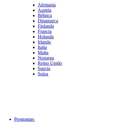
Alemania
Austria
Bélgica
Dinamarca
Finlanda
Francia
Holanda
Irlanda
Italia
Malta
Noruega
Reino Unido
Suecia
Suiza
Programas