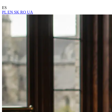
ES
PL
EN
SK
RO
UA