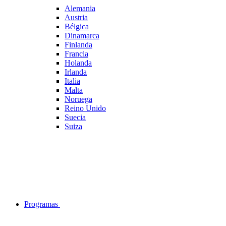
Alemania
Austria
Bélgica
Dinamarca
Finlanda
Francia
Holanda
Irlanda
Italia
Malta
Noruega
Reino Unido
Suecia
Suiza
Programas