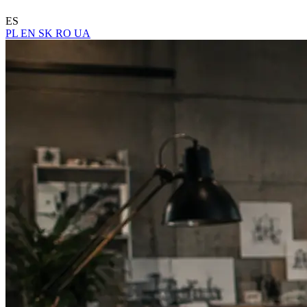
ES
PL
EN
SK
RO
UA