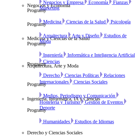
Negocios y Empresa
Economía
Fianzas
Negocios y Economía
Marketing
Programy
Medicina
Ciencias de la Salud
Psicología
Programy
Arquitectura
Arte y Diseño
Estudios de
Medicina y Ciencias de la Salud
Moda
Programy
Ingeniería
Informática e Inteligencia Artificial
Ciencias
Programy
Arquitectura, Arte y Moda
Derecho
Ciencias Políticas
Relaciones
Internacionales
Ciencias Sociales
Programy
Medios, Periodismo y Comunicación
Ingeniería, Informática, IA y Ciencias
Hostelería y Turismo
Gestión de Eventos
Deporte
Programy
Humanidades
Estudios de Idiomas
Derecho y Ciencias Sociales