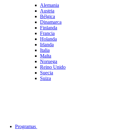
Alemania
Austria
Bélgica
Dinamarca
Finlanda
Francia
Holanda
Irlanda
Italia
Malta
Noruega
Reino Unido
Suecia
Suiza
Programas