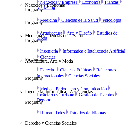
Negocios y Empresa
Economía
Fianzas
Negocios y Economía
Marketing
Programy
Medicina
Ciencias de la Salud
Psicología
Programy
Arquitectura
Arte y Diseño
Estudios de
Medicina y Ciencias de la Salud
Moda
Programy
Ingeniería
Informática e Inteligencia Artificial
Ciencias
Programy
Arquitectura, Arte y Moda
Derecho
Ciencias Políticas
Relaciones
Internacionales
Ciencias Sociales
Programy
Medios, Periodismo y Comunicación
Ingeniería, Informática, IA y Ciencias
Hostelería y Turismo
Gestión de Eventos
Deporte
Programy
Humanidades
Estudios de Idiomas
Derecho y Ciencias Sociales