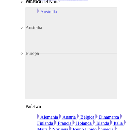
Państwa
América del Norte
Australia
Australia
Europa
Państwa
Alemania
Austria
Bélgica
Dinamarca
Finlanda
Francia
Holanda
Irlanda
Italia
Malta
Noruega
Reino Unido
Suecia