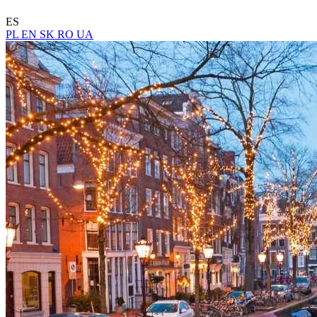
ES
PL
EN
SK
RO
UA