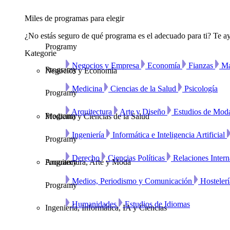
Miles de programas para elegir
¿No estás seguro de qué programa es el adecuado para ti? Te ay
Programy
Kategorie
Negocios y Empresa
Economía
Fianzas
Ma
Programy
Negocios y Economía
Medicina
Ciencias de la Salud
Psicología
Programy
Arquitectura
Arte y Diseño
Estudios de Mod
Programy
Medicina y Ciencias de la Salud
Ingeniería
Informática e Inteligencia Artificial
Programy
Derecho
Ciencias Políticas
Relaciones Intern
Arquitectura, Arte y Moda
Programy
Medios, Periodismo y Comunicación
Hosteler
Programy
Humanidades
Estudios de Idiomas
Ingeniería, Informática, IA y Ciencias