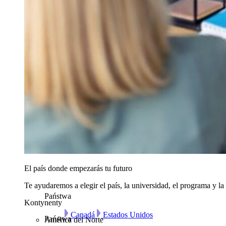
El país donde empezarás tu futuro
Te ayudaremos a elegir el país, la universidad, el programa y la
Państwa
Kontynenty
Canadá
Estados Unidos
Państwa
América del Norte