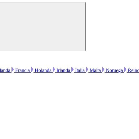
landa
Francia
Holanda
Irlanda
Italia
Malta
Noruega
Rein