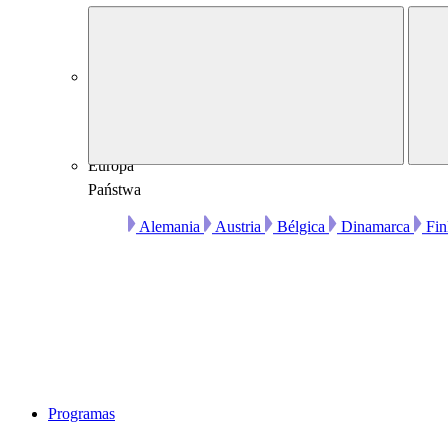
Australia
Australia
Europa
Państwa
Alemania
Austria
Bélgica
Dinamarca
Fin
Programas