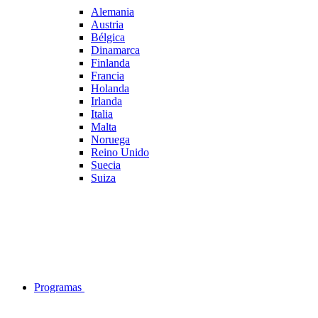
Alemania
Austria
Bélgica
Dinamarca
Finlanda
Francia
Holanda
Irlanda
Italia
Malta
Noruega
Reino Unido
Suecia
Suiza
Programas