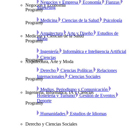
Negocios y Empresa
Economía
Fianzas
Negocios y Economía
Marketing
Programy
Medicina
Ciencias de la Salud
Psicología
Programy
Arquitectura
Arte y Diseño
Estudios de
Medicina y Ciencias de la Salud
Moda
Programy
Ingeniería
Informática e Inteligencia Artificial
Ciencias
Programy
Arquitectura, Arte y Moda
Derecho
Ciencias Políticas
Relaciones
Internacionales
Ciencias Sociales
Programy
Medios, Periodismo y Comunicación
Ingeniería, Informática, IA y Ciencias
Hostelería y Turismo
Gestión de Eventos
Deporte
Programy
Humanidades
Estudios de Idiomas
Derecho y Ciencias Sociales