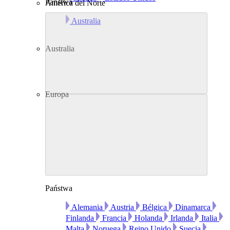
Państwa
América del Norte
Australia
Australia
Europa
Państwa
Alemania
Austria
Bélgica
Dinamarca
Finlanda
Francia
Holanda
Irlanda
Italia
Malta
Noruega
Reino Unido
Suecia